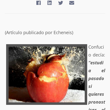
(Artículo publicado por Echeneis)
Confuci
o decía:
“estudi
a el
pasado
si
quieres
pronost
icar el