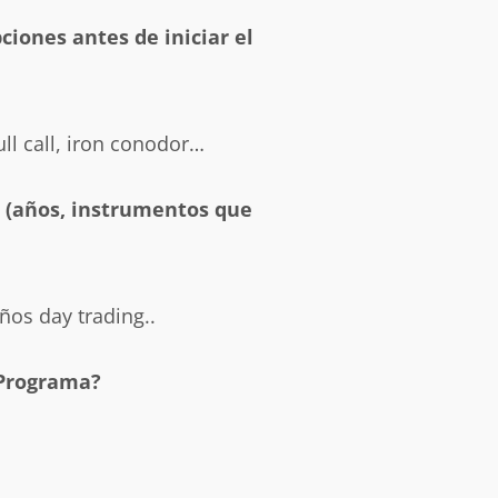
ciones antes de iniciar el
ll call, iron conodor…
s (años, instrumentos que
ños day trading..
 Programa?