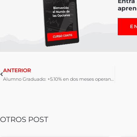
Entra
apren
E
ANTERIOR
Alumno Graduado: +5.10% en dos meses operando Iron Condors
OTROS POST