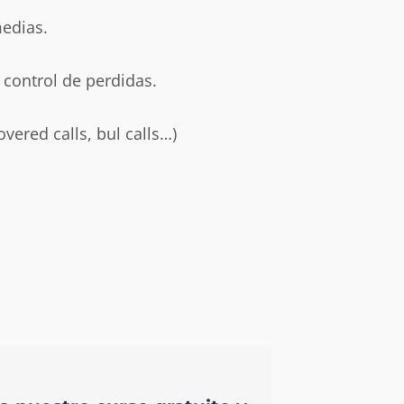
medias.
 control de perdidas.
overed calls, bul calls…)