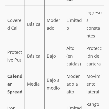
Ingreso
Covere
Moder
Limitad
s
Básica
d Call
ado
o
consta
ntes
Alto
Protecc
Protect
Básica
Bajo
(en
ión de
ive Put
caídas)
cartera
Calend
Moder
Movimi
Bajo a
ar
Media
ado a
ento
medio
Spread
alto
lateral
Rango
Iron
Limitad