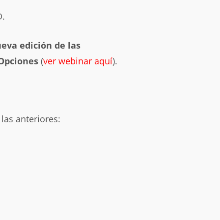
D.
va edición de las
 Opciones
(
ver webinar aquí
).
 las anteriores: