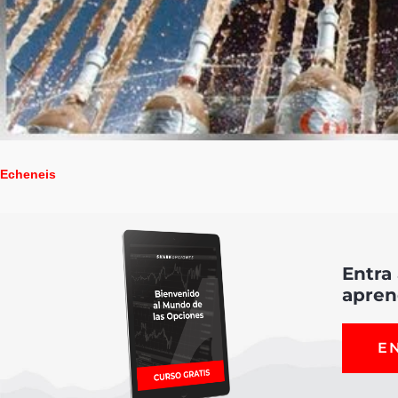
Echeneis
Entra
apren
E